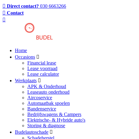
Direct contact?
030 6663266
Contact
Home
Occasions
Financial lease
Lease voorraad
Lease calculator
Werkplaats
APK & Onderhoud
Leaseauto onderhoud
Aircoservice
Automaatbak spoelen
Bandenservice
Bedrijfswagens & Campers
Elektrische- & Hybride auto's
Storing & diagnose
Budelautoschade
Schadeherstel