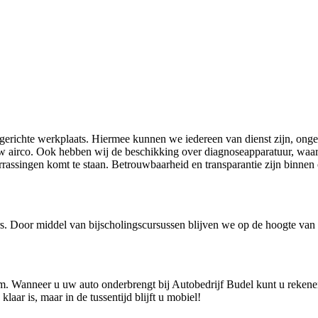
ingerichte werkplaats. Hiermee kunnen we iedereen van dienst zijn, ong
uw airco. Ook hebben wij de beschikking over diagnoseapparatuur, waa
assingen komt te staan. Betrouwbaarheid en transparantie zijn binnen o
Door middel van bijscholingscursussen blijven we op de hoogte van d
em. Wanneer u uw auto onderbrengt bij Autobedrijf Budel kunt u reken
aar is, maar in de tussentijd blijft u mobiel!