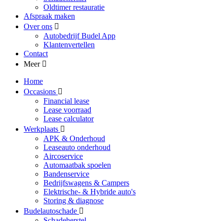
Oldtimer restauratie
Afspraak maken
Over ons
Autobedrijf Budel App
Klantenvertellen
Contact
Meer
Home
Occasions
Financial lease
Lease voorraad
Lease calculator
Werkplaats
APK & Onderhoud
Leaseauto onderhoud
Aircoservice
Automaatbak spoelen
Bandenservice
Bedrijfswagens & Campers
Elektrische- & Hybride auto's
Storing & diagnose
Budelautoschade
Schadeherstel