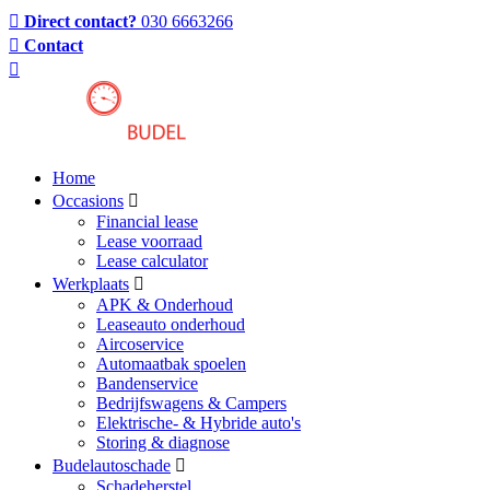
Direct contact?
030 6663266
Contact
Home
Occasions
Financial lease
Lease voorraad
Lease calculator
Werkplaats
APK & Onderhoud
Leaseauto onderhoud
Aircoservice
Automaatbak spoelen
Bandenservice
Bedrijfswagens & Campers
Elektrische- & Hybride auto's
Storing & diagnose
Budelautoschade
Schadeherstel