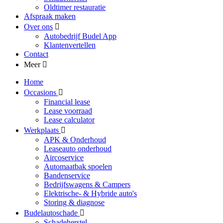
Oldtimer restauratie
Afspraak maken
Over ons
Autobedrijf Budel App
Klantenvertellen
Contact
Meer
Home
Occasions
Financial lease
Lease voorraad
Lease calculator
Werkplaats
APK & Onderhoud
Leaseauto onderhoud
Aircoservice
Automaatbak spoelen
Bandenservice
Bedrijfswagens & Campers
Elektrische- & Hybride auto's
Storing & diagnose
Budelautoschade
Schadeherstel