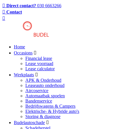
Direct contact?
030 6663266
Contact
Home
Occasions
Financial lease
Lease voorraad
Lease calculator
Werkplaats
APK & Onderhoud
Leaseauto onderhoud
Aircoservice
Automaatbak spoelen
Bandenservice
Bedrijfswagens & Campers
Elektrische- & Hybride auto's
Storing & diagnose
Budelautoschade
Schadeherstel