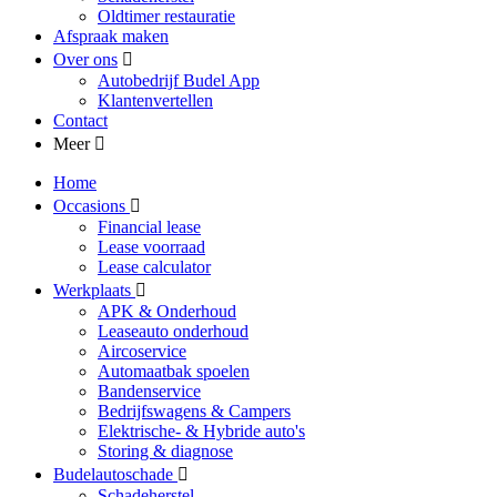
Oldtimer restauratie
Afspraak maken
Over ons
Autobedrijf Budel App
Klantenvertellen
Contact
Meer
Home
Occasions
Financial lease
Lease voorraad
Lease calculator
Werkplaats
APK & Onderhoud
Leaseauto onderhoud
Aircoservice
Automaatbak spoelen
Bandenservice
Bedrijfswagens & Campers
Elektrische- & Hybride auto's
Storing & diagnose
Budelautoschade
Schadeherstel